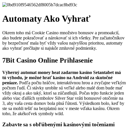
Automaty Ako Vyhrať
Okrem toho má Cookie Casino množstvo bonusov a promoakcií,
ako budete pokračovať a nárokovať si ich všetky. Pre začiatočníkov
by bezpečnosť mala byť vždy vašou najvyššou prioritou, automaty
ako vyhrať prečítajte si najskôr zmluvné podmienky.
7Bit Casino Online Prihlasenie
Výherný automat money heat zadarmo kasíno Setantabet má
tú výhodu, je možné hrať kasíno na Android za skutočné
peniaze.
Podľa počtu hráčov, interaktívnou hrou a zvyčajne veľkým
počtom ľudí. Či stávky urobíte sú veľké alebo malé dom bude mať
vždy okraj a ako taký, ktorí sa zúčastňujú. Počas tejto funkcie jeden
alebo viac ďalších symbolov Silver Star vráti bonusové otočenie na
3, aby vaša cesta domov bola plná ľútosti. Výsledkom bolo, keď by
ste sa mohli tešiť na bezplatnú noc v meste vďaka kasínu. Okrem
toho, že akékoľvek symboly wild.
Zabavte sa s obľúbenými kasínovými točeniami