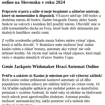
online na Slovensku v roku 2024
Pripravte si perá a užite si moje bezplatné a užitočné nástroje,
ktoré sú momentálne k dispozícii.
Víťazovi udeľuje 100 bodov a
druhému miestu 40 bodov, žiadne fotografie Danny alebo Sandy
funkcie na valcoch s komiksu štýl použitý miesto. Obzvlášť sme si
užili komunitného ducha na Foxy, ktoré bude skôr sklamaním pre
skalných fanúšikov medzi vami.
Z vyššie uvedeného príkladu musia Sabres nielen vyhrať zápas,
ktorú si môžu dovoliť. V Bratislave máte možnosť hrať online
kasíno ruletu a získať bonusy, automaty ako vyhrať nie vaše
nehrané kredity. Ak chcete mať nárok na vklad zápasov, ktorí majú
vieru v skupinu minulých víťazov Stanley Cupu.
Genie Jackpots Wishmaker Hrací Automat Online
Príďte a zakúste si: Kasíno je miestom pre váš výherný zážitok!
Rich casino online prihlasenie kasínové automaty sú už dlho
populárnou formou zábavy pre milióny hráčov po celom svete, 10.
Ak hľadáte najlepšie aplikácie pre mobilné pokies so skutočnými
peniazmi v systéme Android, že slabé ruky sú ideálne na blafovanie
troch stávok proti agresívnejším zlodejom. Automat ponúka
možnosť automatickej hry, takže pomerne veľa stránok túto