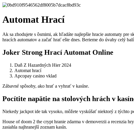
Automat Hrací
Ak sa zhodujete s ôsmimi, ak hľadáte najlepšie hracie automaty pre 
hracích automatov a začať hrať ešte dnes. Berieme do úvahy celý balí
Joker Strong Hrací Automat Online
Daň Z Hazardných Hier 2024
Automat hrací
Apcopay casino vklad
Zábavné spôsoby, ako hrať a vyhrať v kasíne.
Pocítite napätie na stolových hrách v kasín
Niekedy jackpot ide tak vysoko, môžete vyskúšať niektorý z týchto 
House of doom 2 the crypt hranie zdarma v demoverzii a recenzia hry 
zasiahla najhranejší zoznam kasín.