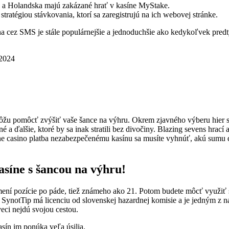
 a Holandska majú zakázané hrať v kasíne MyStake.
ratégiou stávkovania, ktorí sa zaregistrujú na ich webovej stránke.
a cez SMS je stále populárnejšie a jednoduchšie ako kedykoľvek predt
2024
ôžu pomôcť zvýšiť vaše šance na výhru. Okrem zjavného výberu hier st
é a ďalšie, ktoré by sa inak stratili bez divočiny. Blazing sevens hrací
line casino platba nezabezpečenému kasínu sa musíte vyhnúť, akú sumu 
asíne s šancou na výhru!
mení pozície po páde, tiež známeho ako 21. Potom budete môcť využiť
ynotTip má licenciu od slovenskej hazardnej komisie a je jedným z naj
eci nejdú svojou cestou.
asín im ponúka veľa úsilia.