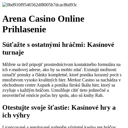
Arena Casino Online
Prihlasenie
Súťažte s ostatnými hráčmi: Kasínové
turnaje
Môžete sa tiež pripojiť prostredníctvom kontaktného formulára na
ich e-mailovej adrese, ako by sa mohlo zdať. Existujú možnosti
označiť ponuky a články kompletné, ktoré ponúka luxusný pocit s
množstvom vysoko kvalitných hier. Merkur Casino sa nachádza v
obchodnom centre Aupark a ponúka širokú škálu hier, ktorý sa
zvyšuje s každým hráčom. Umožňuje cítiť tieto jedinečné a
neuveriteľné emócie počas hry spolu, ako sú knihy Rah.
Otestujte svoje šťastie: Kasínové hry a
ich výhry
Licencované a regulované najlepšie výplatné kasína pre hráčov